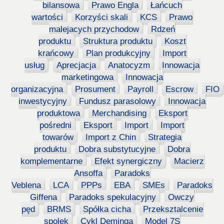
bilansowa
Prawo Engla
Łańcuch
wartości
Korzyści skali
KCS
Prawo
malejacych przychodow
Rdzeń
produktu
Struktura produktu
Koszt
krańcowy
Plan produkcyjny
Import
usług
Aprecjacja
Anatocyzm
Innowacja
marketingowa
Innowacja
organizacyjna
Prosument
Payroll
Escrow
FIO
inwestycyjny
Fundusz parasolowy
Innowacja
produktowa
Merchandising
Eksport
pośredni
Eksport
Import
Import
towarów
Import z Chin
Strategia
produktu
Dobra substytucyjne
Dobra
komplementarne
Efekt synergiczny
Macierz
Ansoffa
Paradoks
Veblena
LCA
PPPs
EBA
SMEs
Paradoks
Giffena
Paradoks spekulacyjny
Owczy
pęd
BRMS
Spółka cicha
Przeksztalcenie
spolek
Cykl Deminga
Model 7S