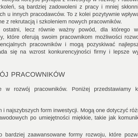
koleń, są bardziej zadowoleni z pracy i mniej skłonn
 u innych pracodawców. To z kolei pozytywnie wpływ
ane z rekrutacją i szkoleniem nowych pracowników.
ostatni, lecz równie ważny powód, dla którego w
y, które oferują swoim pracownikom możliwości rozwo
otencjalnych pracowników i mogą pozyskiwać najleps
ada się na wzrost konkurencyjności firmy i lepsze wy
wój pracowników
e w rozwój pracowników. Poniżej przedstawiamy ki
h i najszybszych form inwestycji. Mogą one dotyczyć ró
zawodowych po umiejętności miękkie, takie jak komuni
o bardziej zaawansowane formy rozwoju, które pozwa