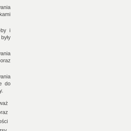
ania
ikami
by i
 były
wania
 oraz
ania
ne do
y.
waż
oraz
ości
rsy,