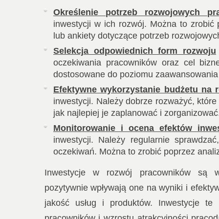
Określenie potrzeb rozwojowych pr
inwestycji w ich rozwój. Można to zrobi
lub ankiety dotyczące potrzeb rozwojowyc
Selekcja odpowiednich form rozwoju
oczekiwania pracowników oraz cel bizn
dostosowane do poziomu zaawansowania p
Efektywne wykorzystanie budżetu na 
inwestycji. Należy dobrze rozważyć, które
jak najlepiej je zaplanować i zorganizować
Monitorowanie i ocena efektów inwes
inwestycji. Należy regularnie sprawdza
oczekiwań. Można to zrobić poprzez anali
Inwestycje w rozwój pracowników są wa
pozytywnie wpływają one na wyniki i efekt
jakość usług i produktów. Inwestycje te
pracowników i wzrostu atrakcyjności pracoda