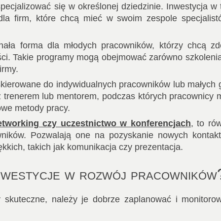
ecjalizować się w określonej dziedzinie. Inwestycja w 
dla firm, które chcą mieć w swoim zespole specjalis
ała forma dla młodych pracowników, którzy chcą zd
ości. Takie programy mogą obejmować zarówno szkolenia
irmy.
skierowane do indywidualnych pracowników lub małych 
z trenerem lub mentorem, podczas których pracownicy
owe metody pracy.
etworking czy uczestnictwo w konferencjach
, to ró
wników. Pozwalają one na pozyskanie nowych kontakt
kkich, takich jak komunikacja czy prezentacja.
inwestycje w rozwój pracowników
 skuteczne, należy je dobrze zaplanować i monitoro