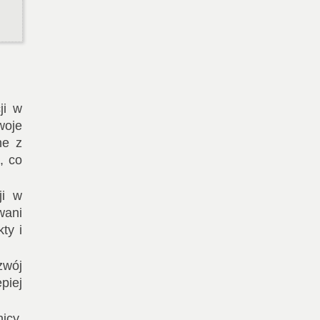
ji w
woje
ne z
, co
ji w
wani
ty i
zwój
piej
icy,