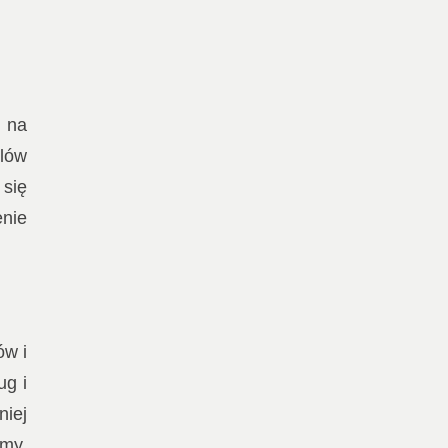
ć na
elów
 się
enie
ów i
ug i
niej
rmy.