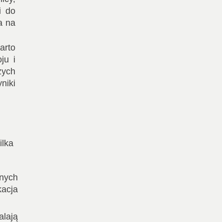
i do
a na
arto
ju i
zych
niki
lka
żnych
kacja
lają