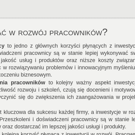
ać w rozwój pracowników?
cy
to jedno z głównych korzyści płynących z inwestyc
wiadczeni pracownicy są w stanie lepiej wykonywać s
 jakość usług i produktów oraz niższe koszty związa
c w rozwiązywaniu problemów i innowacyjnym myśleniu
toczeniu biznesowym.
ania pracowników
to kolejny ważny aspekt inwestyc
liwość rozwoju i szkoleń, czują się docenieni i motywo
czynić się do zwiększenia ich zaangażowania w projek
t kluczowa dla sukcesu każdej firmy, a inwestycje w ro
Przeszkoleni i doświadczeni pracownicy są w stanie le
oraz dostarczać im lepszej jakości usługi i produkty.
 kolejna korzyść płynąca z inwestycji w rozwój. Pracown