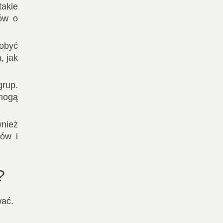
takie
tów o
obyć
, jak
grup.
 mogą
wnież
ów i
?
wać.