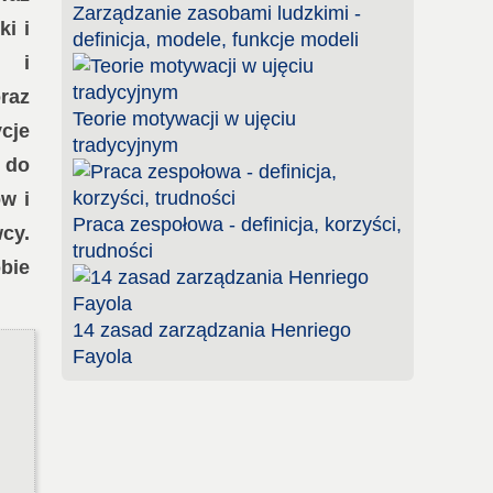
Zarządzanie zasobami ludzkimi -
i i
definicja, modele, funkcje modeli
ę i
raz
Teorie motywacji w ujęciu
cje
tradycyjnym
 do
w i
Praca zespołowa - definicja, korzyści,
cy.
trudności
bie
14 zasad zarządzania Henriego
Fayola