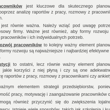
acowników
jest kluczowe dla skutecznego planow
ć poprzez analizę raportów z pracy, rozmowy z pracown
h.
jest równie ważna. Należy wziąć pod uwagę potrze
esowy firmy. Ważne jest również, aby formy rozwoju
racowników i ich indywidualnych potrzeb.
rozwój pracowników
to kolejny ważny element plano
 formy rozwoju są najważniejsze i najbardziej efektywne
.
tycji
to ostatni, lecz równie ważny element planow
ć, jakie korzyści z niej płyną i czy są one adekwat
zę raportów z pracy, rozmowy z pracownikami czy ankiet
żnym elementem strategii przedsiębiorstw, ponie
ywność pracy, motywację i zaangażowanie pracowników 
 mogą również przyczynić się do zwiększenia lojaln
wcy. Istnieje wiele sposobów, takich jak szkolenia i ku